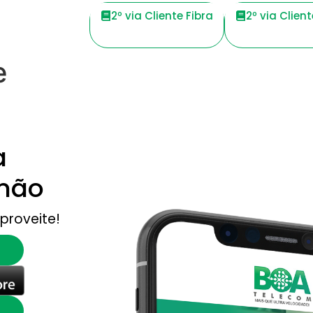
2º via Cliente Fibra
2º via Clien
e
a
mão
proveite!